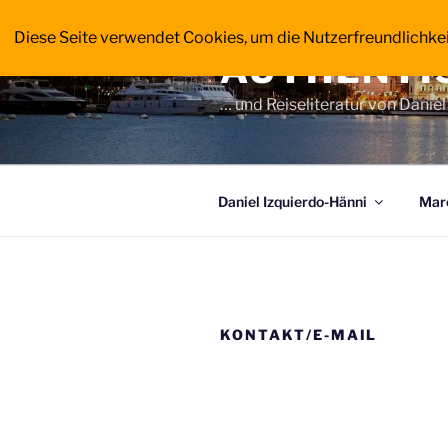
Zum
Inhalt
Diese Seite verwendet Cookies, um die Nutzerfreundlichke
AUTHENTI
springen
… und Reiseliteratur von Danie
Daniel Izquierdo-Hänni
Marc
KONTAKT/E-MAIL