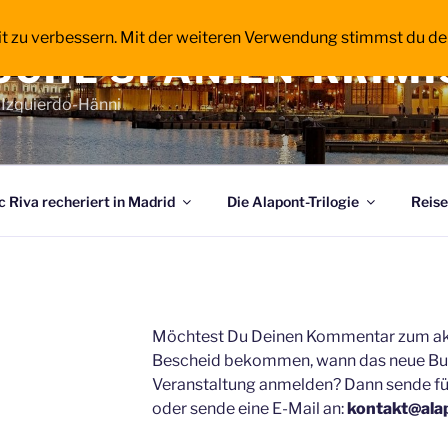
it zu verbessern. Mit der weiteren Verwendung stimmst du de
SCHE SPANIEN-KRIMI
l Izquierdo-Hänni
 Riva recheriert in Madrid
Die Alapont-Trilogie
Reise
Möchtest Du Deinen Kommentar zum akt
Bescheid bekommen, wann das neue Buch
Veranstaltung anmelden? Dann sende fü
oder sende eine E-Mail an:
kontakt@ala