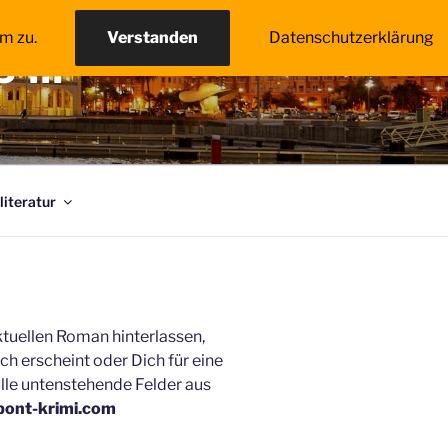
m zu.
Verstanden
Datenschutzerklärung
S …
literatur
uellen Roman hinterlassen,
 erscheint oder Dich für eine
lle untenstehende Felder aus
pont-krimi.com