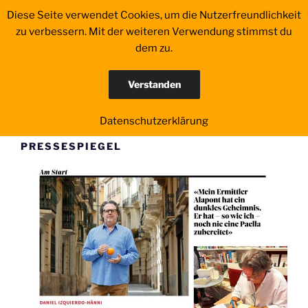
Zum
Diese Seite verwendet Cookies, um die Nutzerfreundlichkeit
AUTHENTISCHE SPANIEN-
Inhalt
zu verbessern. Mit der weiteren Verwendung stimmst du
KRIMIS …
springen
dem zu.
… und Reiseliteratur von Daniel Izquierdo-Hänni
Verstanden
Menü
Datenschutzerklärung
PRESSESPIEGEL